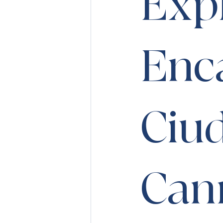
Exp
Enca
Ciud
Can