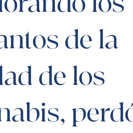
lorando los
ntos de la
ad de los
nabis, perd