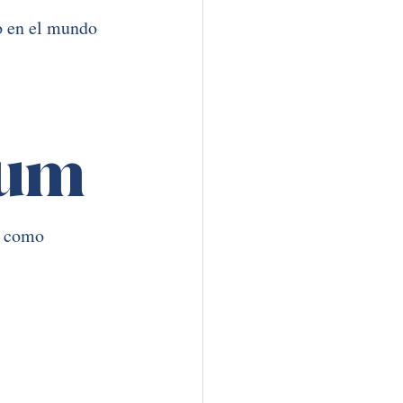
o en el mundo 
eum
s como 