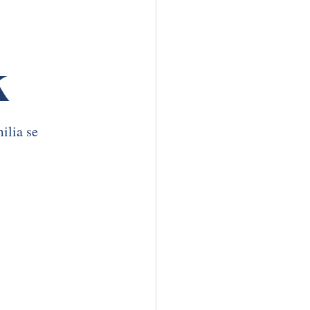
k
ilia se 