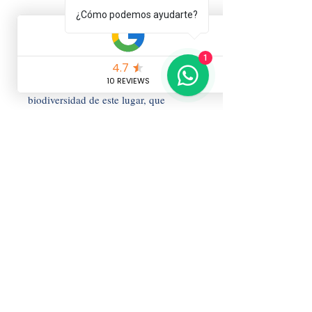
¿Cómo podemos ayudarte?
📸evaneos
1
Explora la isla en 4x4 o únete a una 
excursión para descubrir la rica 
biodiversidad de este lugar, que 
incluye dingos, aves exóticas y más.
¡Australia te espera con los brazos 
abiertos para brindarte experiencias 
inolvidables! 
Dale ❤️ en el corazón 
que encontrarás 
abajo 
a la derecha
, para más 
aventuras y consejos 
de viaje como este