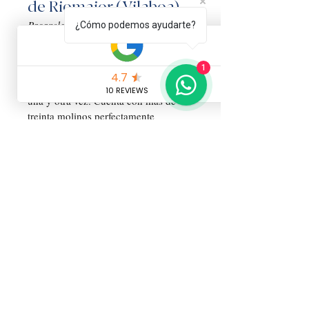
de Riomaior (Vilaboa)
Pasarelas de madera y vistas a la 
¿Cómo podemos ayudarte?
ensenada.
Esta ruta es una auténtica joya 
1
fotográfica gracias a sus cuidadas 
pasarelas de madera que cruzan el río 
una y otra vez. Cuenta con más de 
treinta molinos perfectamente 
integrados en el paisaje. Es un paseo 
sumamente relajante, ideal si buscas 
algo corto pero de gran belleza visual.
🚗 Distancia desde 
Pontevedra:
 15 minutos.
🥾 Dificultad:
 Baja.
🌊 La Recompensa:
 El mirador 
Ensenada de 
natural hacia la 
San Simón
. Al terminar la ruta, 
puedes desviarte unos minutos 
en coche hacia los puntos altos 
de Vilaboa o bajar directamente 