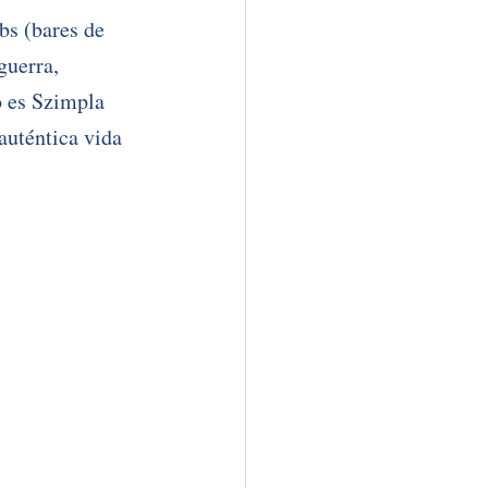
bs (bares de 
guerra, 
o es Szimpla 
auténtica vida 