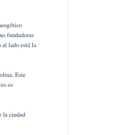
neogótico 
bus fundadoras 
al lado está la 
olina. Este 
es es 
 la ciudad 