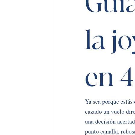
Guía
la j
en 4
Ya sea porque estás 
cazado un vuelo dir
una decisión acerta
punto canalla, rebos