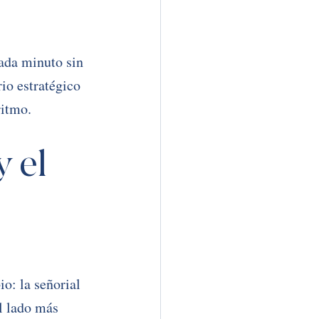
ada minuto sin 
io estratégico 
ritmo.
 el 
o: la señorial 
l lado más 