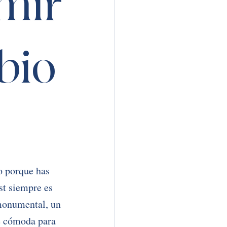
mir
bio
o porque has 
st siempre es 
 monumental, un 
e cómoda para 