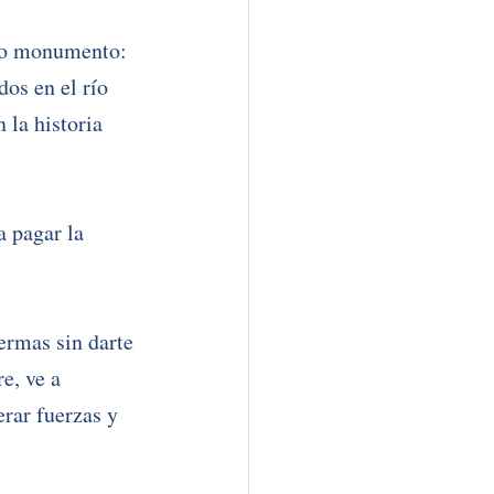
vo monumento: 
os en el río 
la historia 
 pagar la 
ermas sin darte 
e, ve a 
erar fuerzas y 