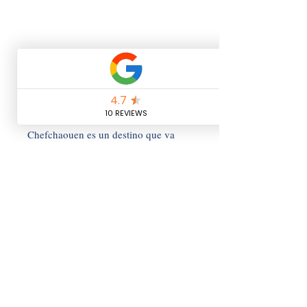
Chefchaouen es un destino que va 
más allá de sus fachadas azules; es 
una experiencia que te sumerge en 
una atmósfera única de serenidad, 
belleza y autenticidad marroquí.
Y no te olvides...
Dale ❤️ en el corazón 
que encontrarás 
abajo 
a la derecha
, para más 