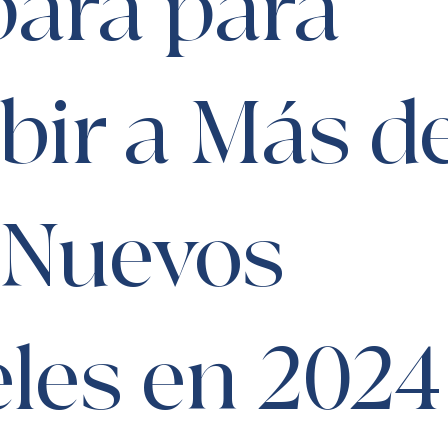
para para
bir a Más d
 Nuevos
les en 2024