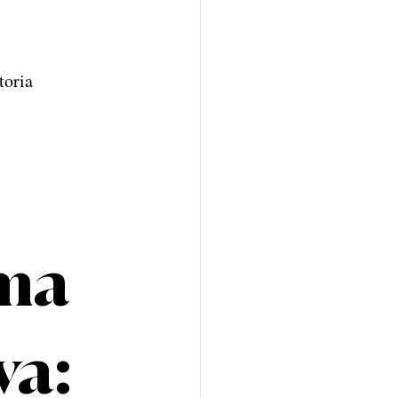
toria 
ma 
va: