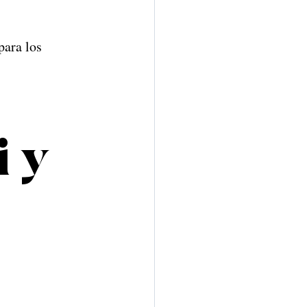
para los 
 y 
 