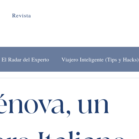
Revista
El Radar del Experto
Viajero Inteligente (Tips y Hacks)
El Arte de Viajar
Detrás del Mostrador
énova, un