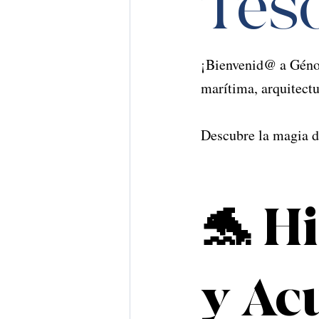
Teso
¡Bienvenid@ a Génova
marítima, arquitectu
Descubre la magia de
🐬 H
y Ac