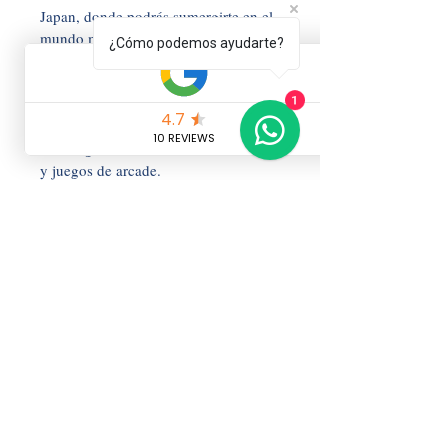
Japan, donde podrás sumergirte en el 
mundo mágico del cine y la 
¿Cómo podemos ayudarte?
televisión. 
O pasea por el colorido distrito de 
1
Shinsekai, donde encontrarás tiendas 
extravagantes, restaurantes temáticos 
y juegos de arcade. 
Los amantes de las compras también 
estarán encantados con las infinitas 
opciones de tiendas y boutiques en el 