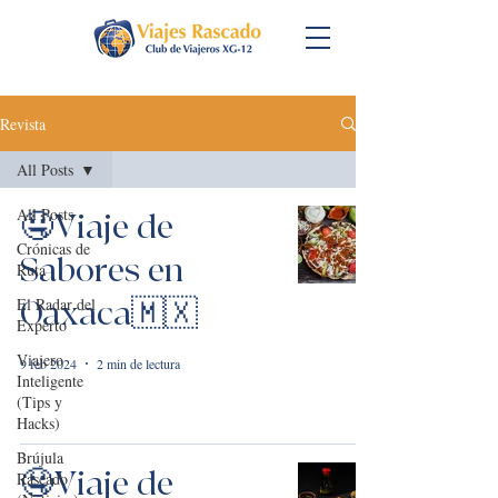
Revista
All Posts
All Posts
🤤Viaje de
Crónicas de
Sabores en
Ruta
El Radar del
Oaxaca🇲🇽
Experto
Viajero
9 feb 2024
2 min de lectura
Inteligente
(Tips y
Hacks)
Brújula
🤤Viaje de
Rascado