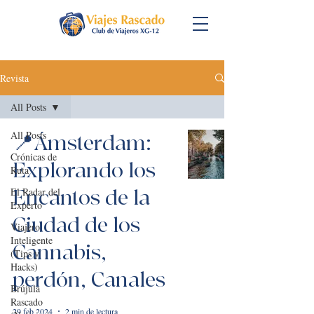
Revista
All Posts
All Posts
📍Ámsterdam:
Crónicas de
Explorando los
Ruta
El Radar del
Encantos de la
Experto
Ciudad de los
Viajero
Inteligente
Cannabis,
(Tips y
Hacks)
perdón, Canales
Brújula
Rascado
29 feb 2024
2 min de lectura