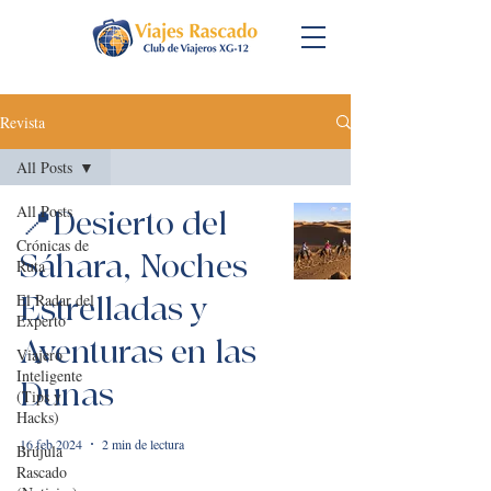
Revista
All Posts
All Posts
📍Desierto del
Crónicas de
Sáhara, Noches
Ruta
El Radar del
Estrelladas y
Experto
Aventuras en las
Viajero
Inteligente
Dunas
(Tips y
Hacks)
16 feb 2024
2 min de lectura
Brújula
Rascado