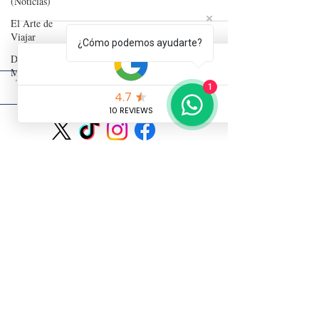
(Noticias)
El Arte de
Viajar
¿Cómo podemos ayudarte?
Detrás del
Mostrador
"Cada viaje es una oportunidad para crear tus propias historias
1
y transformar lo que ves en inolvidables recuerdos".
Contacto
Política de Cookies
Nota Legal