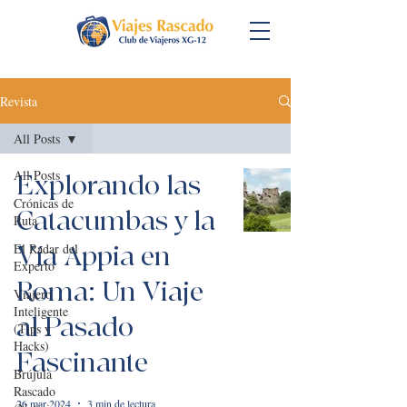
Revista
All Posts
All Posts
Explorando las
Crónicas de
Catacumbas y la
Ruta
El Radar del
Vía Appia en
Experto
Roma: Un Viaje
Viajero
Inteligente
al Pasado
(Tips y
Hacks)
Fascinante
Brújula
Rascado
26 mar 2024
3 min de lectura