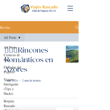
Revista
All Posts
All Posts
👩‍❤️‍👨Rincones
Crónicas de
Románticos en
Ruta
El Radar del
Azores
Experto
Viajero
1 mar 2024
2 min de lectura
Inteligente
(Tips y
Hacks)
Brújula
Rascado