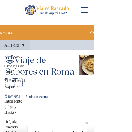
Revista
All Posts
All Posts
🤤Viaje de
Crónicas de
Sabores en Roma
Ruta
El Radar del
🇮🇹
Experto
Viajero
8 feb 2024
3 min de lectura
Inteligente
(Tips y
Hacks)
Brújula
Rascado