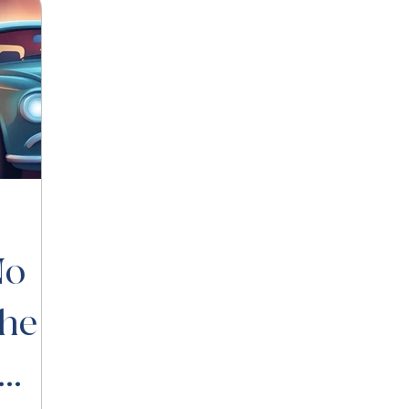
No
che