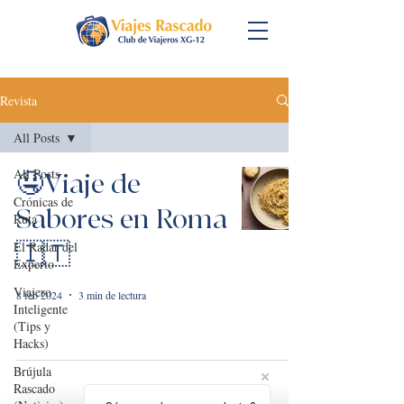
Revista
All Posts
All Posts
🤤Viaje de
Crónicas de
Sabores en Roma
Ruta
El Radar del
🇮🇹
Experto
Viajero
8 feb 2024
3 min de lectura
Inteligente
(Tips y
Hacks)
Brújula
Rascado