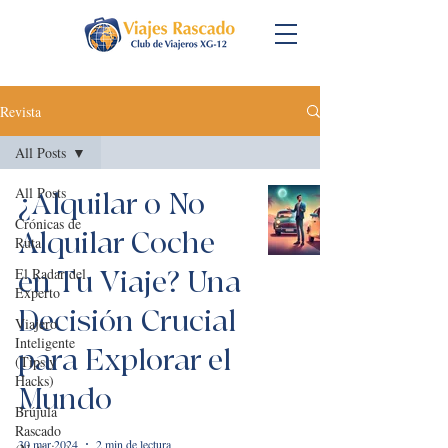
Revista
All Posts
All Posts
¿Alquilar o No
Crónicas de
Alquilar Coche
Ruta
El Radar del
en Tu Viaje? Una
Experto
Decisión Crucial
Viajero
Inteligente
para Explorar el
(Tips y
Hacks)
Mundo
Brújula
Rascado
30 mar 2024
2 min de lectura