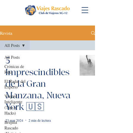
Revista
All Posts
All Posts
5
Crónicas de
Imprescindibles
Ruta
El Radar del
de la Gran
Experto
Manzana, Nueva
Viajero
Inteligente
York 🇺🇸
(Tips y
Hacks)
23 mar 2024
2 min de lectura
Brújula
Rascado