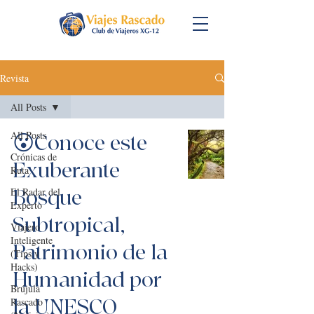
Revista
All Posts
All Posts
😮Conoce este
Crónicas de
Exuberante
Ruta
El Radar del
Bosque
Experto
Subtropical,
Viajero
Inteligente
Patrimonio de la
(Tips y
Hacks)
Humanidad por
Brújula
la UNESCO
Rascado