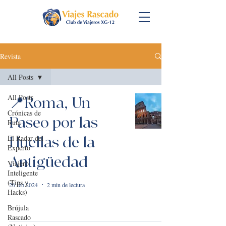
Revista
All Posts
All Posts
📍Roma, Un
Crónicas de
Paseo por las
Ruta
El Radar del
Huellas de la
Experto
Antigüedad
Viajero
Inteligente
(Tips y
26 feb 2024
2 min de lectura
Hacks)
Brújula
Rascado