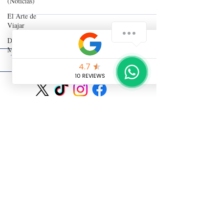
(Noticias)
El Arte de
Viajar
Detrás del
Mostrador
"Cada viaje es una oportunidad para crear tus propias historias
y transformar lo que ves en inolvidables recuerdos".
Contacto
Política de Cookies
Nota Legal