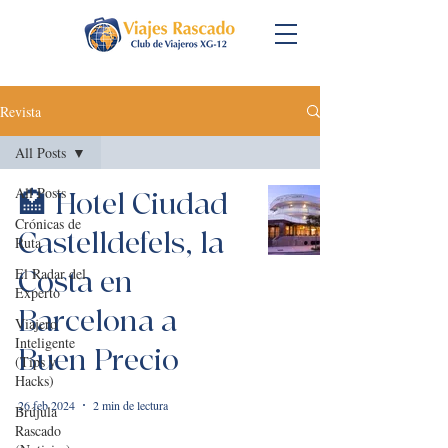
Revista
All Posts
All Posts
🏩 Hotel Ciudad
Crónicas de
Castelldefels, la
Ruta
El Radar del
Costa en
Experto
Barcelona a
Viajero
Inteligente
Buen Precio
(Tips y
Hacks)
26 feb 2024
2 min de lectura
Brújula
Rascado