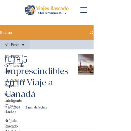
Revista
All Posts
All Posts
🇨🇦5
Crónicas de
Imprescindibles
Ruta
El Radar del
en tu Viaje a
Experto
Canadá
Viajero
Inteligente
(Tips y
7 feb 2024
2 min de lectura
Hacks)
Brújula
Rascado