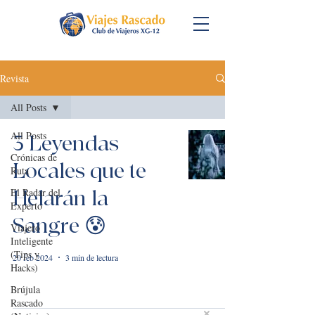
Revista
All Posts
All Posts
3 Leyendas
Crónicas de
Locales que te
Ruta
El Radar del
Helarán la
Experto
Sangre 😰
Viajero
Inteligente
(Tips y
20 feb 2024
3 min de lectura
Hacks)
Brújula
Rascado