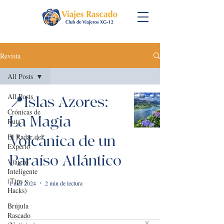
Revista
All Posts
All Posts
📍Islas Azores:
Crónicas de
La Magia
Ruta
El Radar del
Volcánica de un
Experto
Paraíso Atlántico
Viajero
Inteligente
(Tips y
1 mar 2024
2 min de lectura
Hacks)
Brújula
Rascado