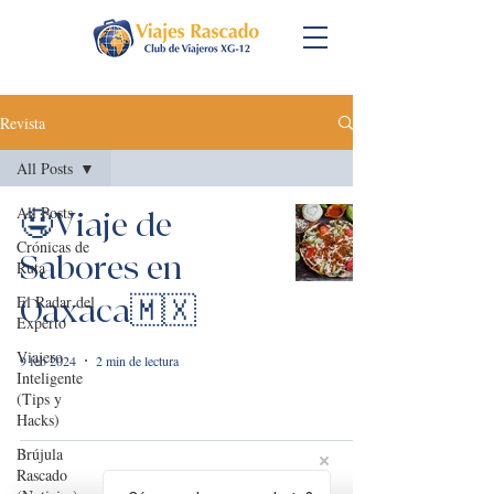
Revista
All Posts
All Posts
🤤Viaje de
Crónicas de
Sabores en
Ruta
El Radar del
Oaxaca🇲🇽
Experto
Viajero
9 feb 2024
2 min de lectura
Inteligente
(Tips y
Hacks)
Brújula
Rascado