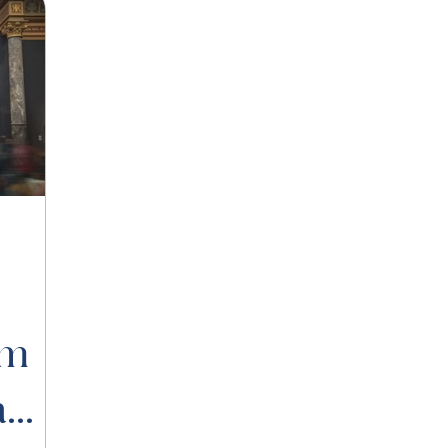
um
am: