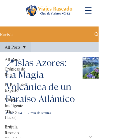
Revista
All Posts
All Posts
📍Islas Azores:
Crónicas de
La Magia
Ruta
El Radar del
Volcánica de un
Experto
Paraíso Atlántico
Viajero
Inteligente
(Tips y
1 mar 2024
2 min de lectura
Hacks)
Brújula
Rascado