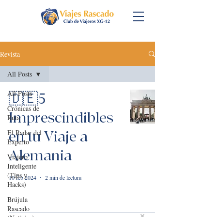
Revista
All Posts
All Posts
🇩🇪5
Crónicas de
Imprescindibles
Ruta
El Radar del
en tu Viaje a
Experto
Alemania
Viajero
Inteligente
(Tips y
10 feb 2024
2 min de lectura
Hacks)
Brújula
Rascado