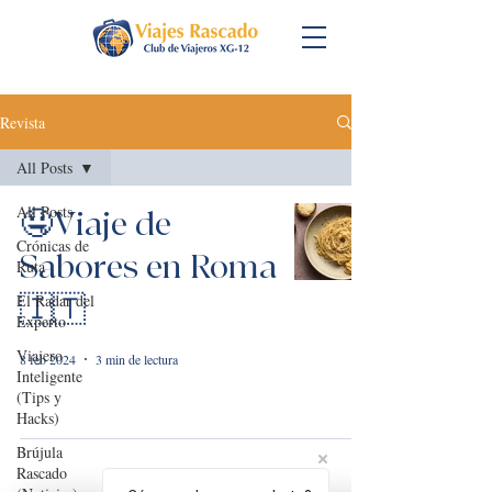
Revista
All Posts
All Posts
🤤Viaje de
Crónicas de
Sabores en Roma
Ruta
El Radar del
🇮🇹
Experto
Viajero
8 feb 2024
3 min de lectura
Inteligente
(Tips y
Hacks)
Brújula
Rascado