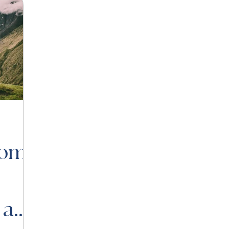
oom
 a