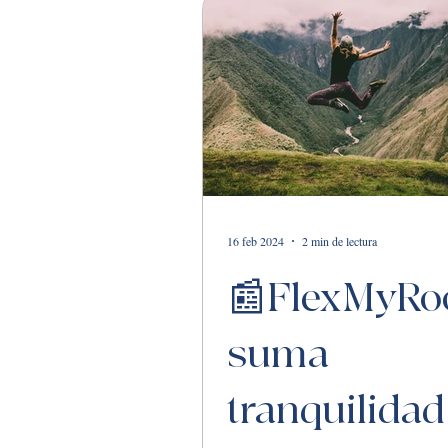
16 feb 2024
2 min de lectura
📰FlexMyR
suma
tranquilidad