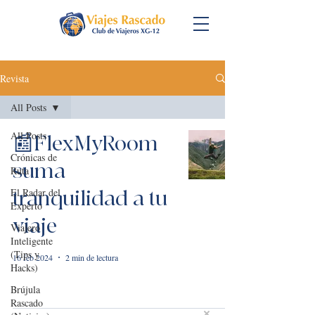
Revista
All Posts
All Posts
📰FlexMyRoom
Crónicas de
suma
Ruta
El Radar del
tranquilidad a tu
Experto
viaje
Viajero
Inteligente
(Tips y
16 feb 2024
2 min de lectura
Hacks)
Brújula
Rascado