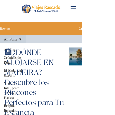
Revista
All Posts
All Posts
🏨¿DÓNDE
Crónicas de
ALOJARSE EN
Ruta
El Radar del
MADEIRA?
Experto
Descubre los
Viajero
Inteligente
Rincones
(Tips y
Hacks)
Perfectos para Tu
Brújula
Estancia
Rascado