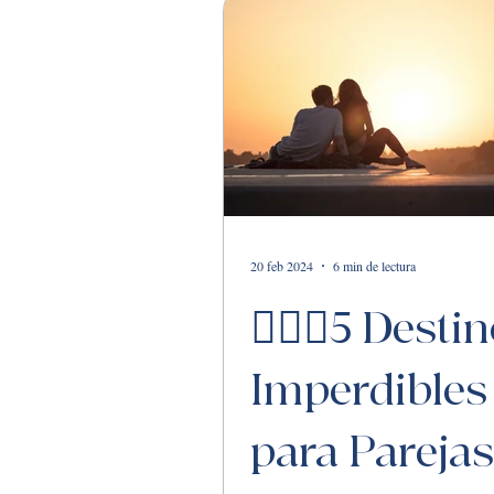
20 feb 2024
6 min de lectura
👩‍❤️‍👨5 Desti
Imperdibles
para Parejas