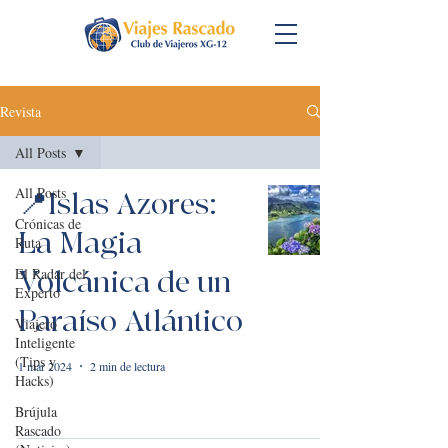
Revista
All Posts
All Posts
📍Islas Azores:
Crónicas de
La Magia
Ruta
El Radar del
Volcánica de un
Experto
Paraíso Atlántico
Viajero
Inteligente
(Tips y
1 mar 2024
2 min de lectura
Hacks)
Brújula
Rascado