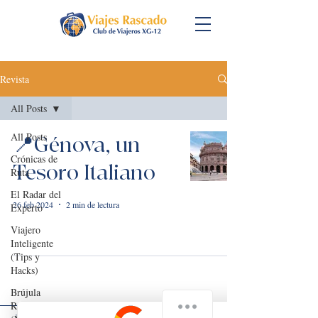
Revista
All Posts
All Posts
📍Génova, un
Crónicas de
Tesoro Italiano
Ruta
El Radar del
26 feb 2024
2 min de lectura
Experto
Viajero
Inteligente
(Tips y
Hacks)
Brújula
Rascado
"Cada viaje es una oportunidad para crear tus propias historias