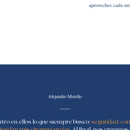
aproveches cada min
Alejandro Merello
tro en ellos lo que siempre busco:
seguridad, con
iendan mis circunstancias
. Al final, nos creemos