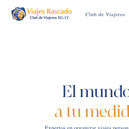
Club de Viajeros
El mund
a tu medi
Expertos en organizar viajes person