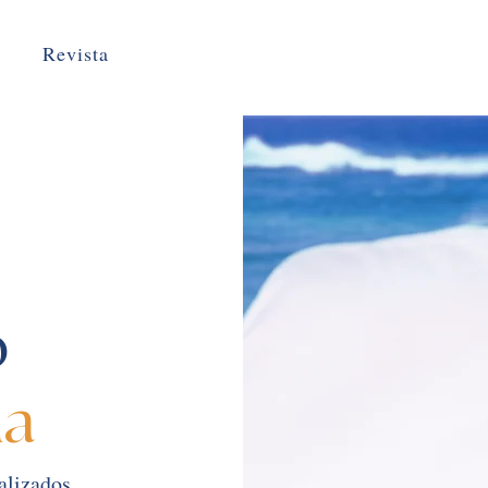
Revista
o
da
alizados