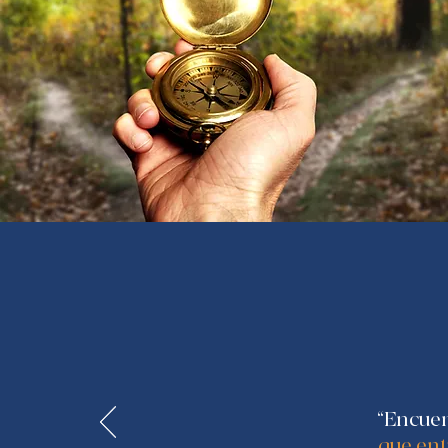
“Encuen
que ent