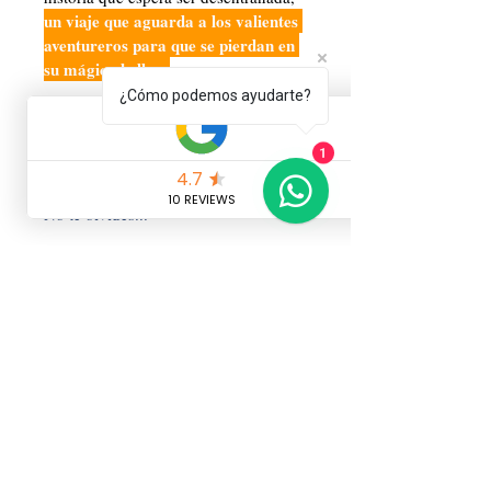
un viaje que aguarda a los valientes 
aventureros para que se pierdan en 
su mágica belleza
.
¿Cómo podemos ayudarte?
Esperamos que te haya encantado 
este asombroso lugar de nuestro 
1
planeta.
No te olvides...
Dale ❤️ en el corazón 
que encontrarás 
abajo 
a la derecha
, para más 
aventuras y consejos 
de viaje como este.
Comparte 💬 con 
nosotros tus 
experiencias en el 