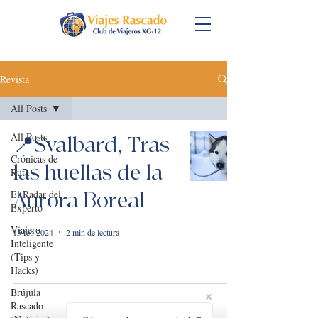
Revista
All Posts
All Posts
📍Svalbard, Tras
Crónicas de
las huellas de la
Ruta
El Radar del
Aurora Boreal
Experto
Viajero
15 feb 2024
2 min de lectura
Inteligente
(Tips y
Hacks)
Brújula
Rascado