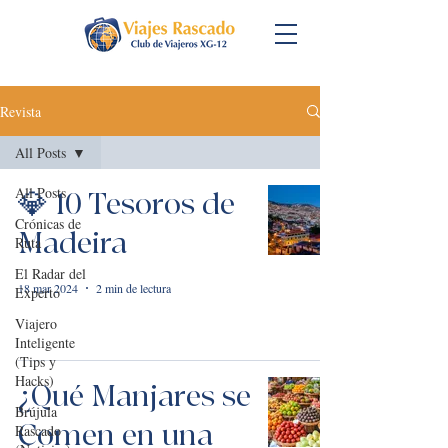
Revista
All Posts
All Posts
💎 10 Tesoros de
Crónicas de
Madeira
Ruta
El Radar del
18 mar 2024
2 min de lectura
Experto
Viajero
Inteligente
(Tips y
Hacks)
¿Qué Manjares se
Brújula
Comen en una
Rascado