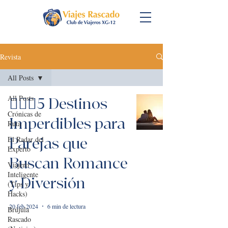
Revista
All Posts
All Posts
👩‍❤️‍👨5 Destinos
Crónicas de
Imperdibles para
Ruta
El Radar del
Parejas que
Experto
Buscan Romance
Viajero
Inteligente
y Diversión
(Tips y
Hacks)
20 feb 2024
6 min de lectura
Brújula
Rascado