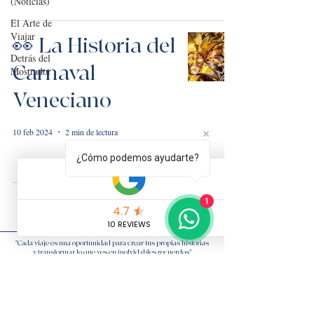
(Noticias)
El Arte de
Viajar
👀 La Historia del
Detrás del
Carnaval
Mostrador
Veneciano
10 feb 2024
2 min de lectura
¿Cómo podemos ayudarte?
1
"Cada viaje es una oportunidad para crear tus propias historias
y transformar lo que ves en inolvidables recuerdos".