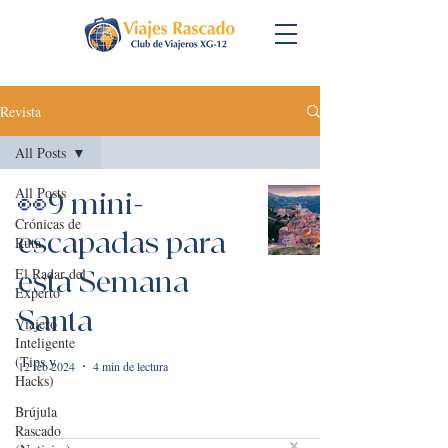
Revista
All Posts
All Posts
👀9 mini-
Crónicas de
escapadas para
Ruta
El Radar del
esta Semana
Experto
Santa
Viajero
Inteligente
(Tips y
12 feb 2024
4 min de lectura
Hacks)
Brújula
Rascado