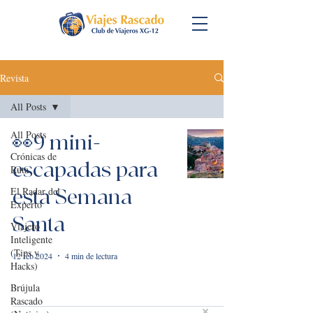
Revista
All Posts
All Posts
👀9 mini-
Crónicas de
escapadas para
Ruta
El Radar del
esta Semana
Experto
Santa
Viajero
Inteligente
(Tips y
12 feb 2024
4 min de lectura
Hacks)
Brújula
Rascado