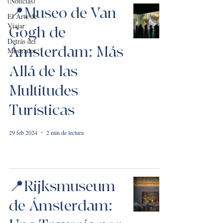
(Noticias)
📍Museo de Van
El Arte de
Viajar
Gogh de
Detrás del
Ámsterdam: Más
Mostrador
Allá de las
Multitudes
Turísticas
29 feb 2024
2 min de lectura
📍Rijksmuseum
de Ámsterdam: