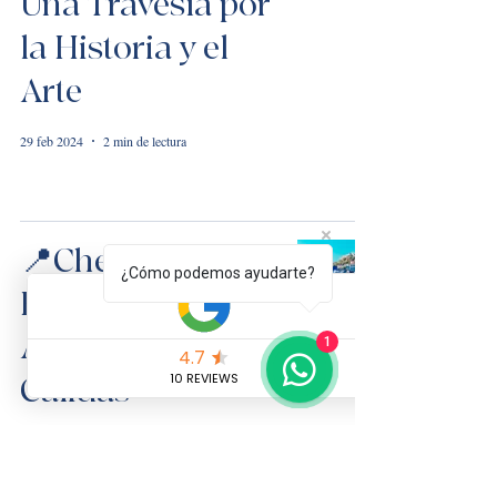
Una Travesía por
la Historia y el
Arte
29 feb 2024
2 min de lectura
📍Chefchaouen,
¿Cómo podemos ayudarte?
Entre Tonos de
Azul y Sonrisas
1
Cálidas
16 feb 2024
2 min de lectura