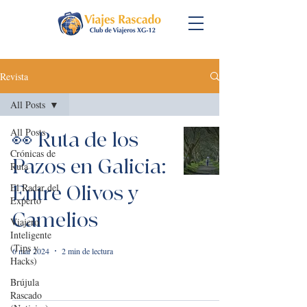
Revista
All Posts
All Posts
👀 Ruta de los
Crónicas de
Pazos en Galicia:
Ruta
El Radar del
Entre Olivos y
Experto
Camelios
Viajero
Inteligente
(Tips y
6 mar 2024
2 min de lectura
Hacks)
Brújula
Rascado