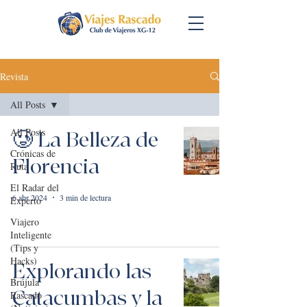
Revista
All Posts
All Posts
🥲 La Belleza de
Crónicas de
Florencia
Ruta
El Radar del
6 abr 2024
3 min de lectura
Experto
Viajero
Inteligente
(Tips y
Hacks)
Explorando las
Brújula
Catacumbas y la
Rascado