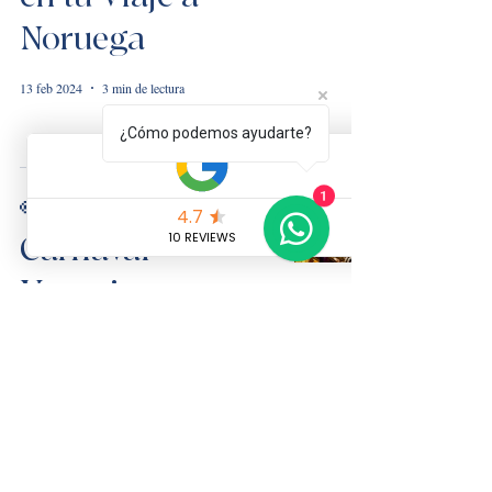
Noruega
13 feb 2024
3 min de lectura
¿Cómo podemos ayudarte?
👀 La Historia del
1
Carnaval
Veneciano
10 feb 2024
2 min de lectura
🇮🇹5