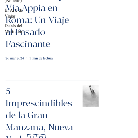
(Noticias)
Vía Appia en
El Arte de
Viajar
Roma: Un Viaje
Detrás del
al Pasado
Mostrador
Fascinante
26 mar 2024
3 min de lectura
5
Imprescindibles
de la Gran
Manzana, Nueva